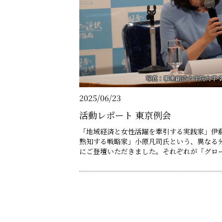
写真：事業創造大学院大学 客
2025/06/23
活動レポート 東京例会
「地域経済と女性活躍を牽引する実践家」伊
熟知する戦略家」小原凡司氏という、異なる
にご登壇いただきました。それぞれが「グロ
した視点」から、現代社会の課題に光を当て
ださいました。 第一部では、事業創造大学院大学 客員教授/キャスターの伊
藤聡子氏がご登壇。 「サステナビリティ