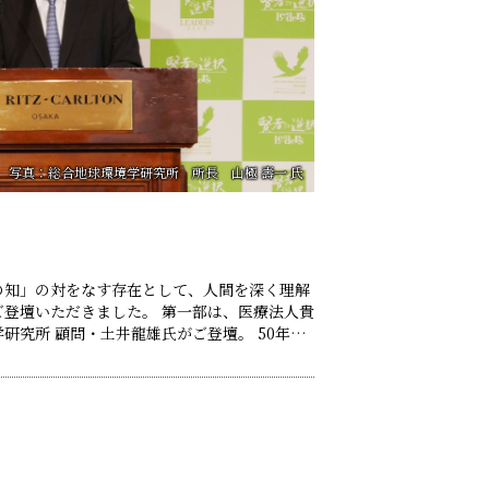
写真：総合地球環境学研究所 所長 山極 壽一 氏
の知」の対をなす存在として、人間を深く理解
きました。 第一部は、医療法人貴
研究所 顧問・土井龍雄氏がご登壇。 50年以
雄貴選手をはじめ、数多くのアスリートやスポ
グを支援。 「歩く人。」プロジェクトをはじ
腰痛対策にも長年……