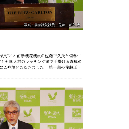
写真：前参議院議員 佐藤 正久 氏
隊長”こと前参議院議員の佐藤正久氏と留学生
業と外国人材のマッチングまで手掛ける森興産
いただきました。 第一部の佐藤正久
ナ侵攻、中国の軍拡、北朝鮮の核開発など、国
ーテロなどの新たな脅威に対する日本の安全保
れまでの専守防衛的思考……