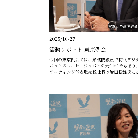
写真：衆議院議員
2025/10/27
活動レポート 東京例会
今回の東京例会では、衆議院議員で初代デジ
バックスコーヒージャパンの元CEOでもあり
サルティング代表取締役社長の岩田松雄氏にご登壇
の平井卓也氏は、「AI時代に日本がどう備え
テーマに、生成AIやフロンティアAIの影響
頼できるガバナンスの確立、行政・産業分野