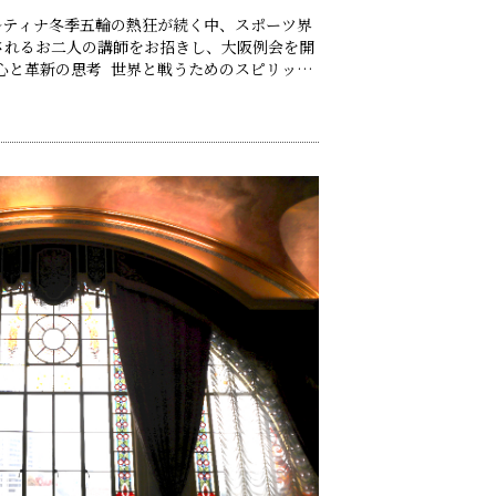
・コルティナ冬季五輪の熱狂が続く中、スポーツ界
されるお二人の講師をお招きし、大阪例会を開
複合元選手） トークテーマ：次に晴れればそ