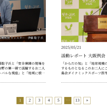
員教授 キャスター 伊藤 聡子 氏
2025/05/21
活動レポート 大阪例会
藤聡子氏と「安全保障の現場を
「からだの知」と「地球規模
分野の第一線で活躍するお二人
するものとなるこのお二人にご登壇いただ
ーバルな視座」と「地域に根ざ
島会ダイナミックスポーツ医学
、私たちに深い示唆を与えてく
上にわたり、武豊騎手や太田
ーツチームのコンディショニン
と地域……
め、健康寿命の延伸や職場の
1
2
3
4
5
…
13
»