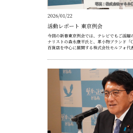
写真：株式会社マネネC
2026/01/22
活動レポート 東京例会
今回の新春東京例会では、テレビでもご活躍の
ナリストの森永康平氏と、革小物ブランド「CY
百貨店を中心に展開する株式会社モルフォ代表
登壇いただきました。 第一部の森永康平氏は、「日本経済の現状と展望」を
テーマに、日本経済は持続的成長の分岐点に
レの正しい理解と深刻化する人手不足への対