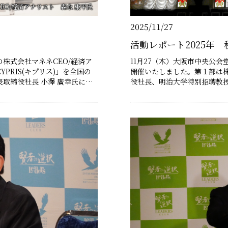
EO/経済アナリスト 森永 康平氏
2025/11/27
活動レポート2025年 
株式会社マネネCEO/経済ア
11月27（木）大阪市中央公会
PRIS(キプリス)」を全国の
開催いたしました。第１部は
取締役社長 小澤 廣幸氏にご
役社長、明治大学特別招聘教
継をテ―マにご講演いただきました。 第２部は世界から高
あり、その鍵となるのがインフ
いるソプラノ歌手 森麻季スペ
応……
化財の美しさを活かしたイン