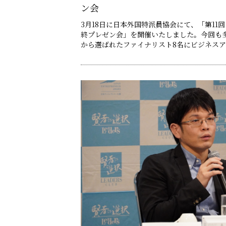
ン会
3月18日に日本外国特派員協会にて、「第11
終プレゼン会」を開催いたしました。今回も
から選ばれたファイナリスト8名にビジネス
を行っていただき、その場で各部門賞が決定い
中から大賞が選び、4月22日の「春のパーテ
ます。 ◆部門賞……