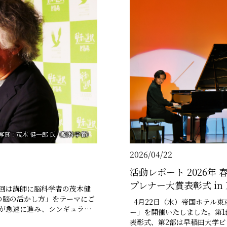
写真：茂木 健一郎 氏（脳科学者）
2026/04/22
活動レポート 2026年
プレナー大賞表彰式 in
今回は講師に脳科学者の茂木健
の脳の活かし方」をテーマにご
4月22日（水）帝国ホテル東京にて「賢者の選択2026東京・春のパーティ
ー」を開催いたしました。第1
私たちは人間ならではの価値を
表彰式、第2部は早稲田大学ビジ