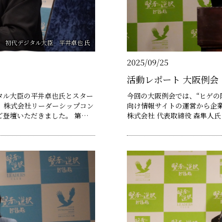
 初代デジタル大臣 平井卓也 氏
2025/09/25
活動レポート 大阪例会
タル大臣の平井卓也氏とスター
今回の大阪例会では、“ヒゲの
、株式会社リーダーシップコン
向け情報サイトの運営から企
いただきました。 第一部
株式会社 代表取締役 森隼人氏にご登壇
、どう未来を切り拓くのか」を
氏は、ロシアによるウクライ
を踏まえ、国家戦略の再構築、信
際情勢の不安定化と、サイバ
での……
障上の喫緊の課題を提起。こ