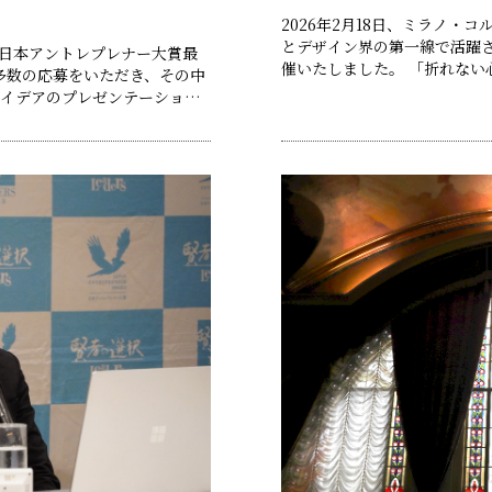
2026年2月18日、ミラノ
とデザイン界の第一線で活躍
回日本アントレプレナー大賞最
催いたしました。 「折れない心と革新の思考 ―― 世界と戦うためのスピリット
多数の応募をいただき、その中
とデザイン」 講演内容 スペシャル講演① 講師：荻原 次晴 氏（スポーツキ
アイデアのプレゼンテーション
ャスター／スキーノルディック
たしました。 4つの部門賞の
れでいい 第一……
ィー」にて発表・表彰式を行い