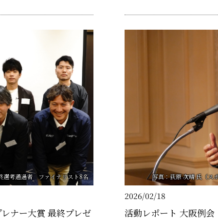
nment（AIと人間の価値調
と龍角散株式会社 代表取締役
ビ公開収録いたしました。ま
終選考通過者 ファイナリスト8名
写真：荻原 次晴 氏（
2026/02/18
プレナー大賞 最終プレゼ
活動レポート 大阪例会