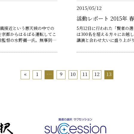
2015/05/12
活動レポート 2015年 春
台風接近という悪天候の中での
5月12日に行われた「賢者の
を京都からはるばる運転してこ
は300名を超える方々にお越
前監督の水野彌一氏。無事到着
講演と合わせ大いに盛り上がりました。 小泉純一郎氏 講
に入るタイミングで、早々と会
明 取材風景 二部構成で進行させて頂いた本パーティーの第一部では、賢者
ことに一流になれ！」というサ
の選択リーダーズ倶楽部の発
、講演終了後メンバー……
予定時間を超……
«
1
…
9
10
11
12
13