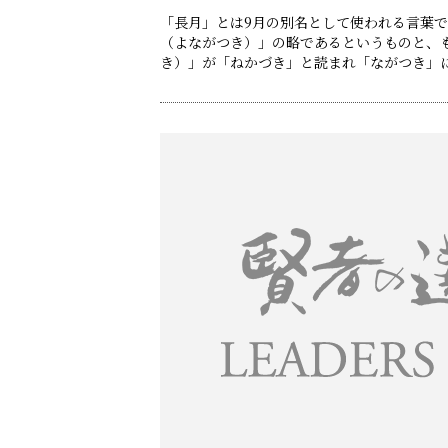
「長月」とは9月の別名として使われる言葉
（よながつき）」の略であるというものと、
き）」が「ねかづき」と読まれ「ながつき」
（いなあがりづき）」が略されたものという説
回目を迎えた今回の東京例会では、ゲスト講演のC
E前社長）、メンバーズスピーチのサイバー