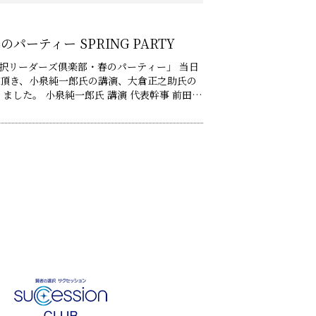
のパーティー SPRING PARTY
選択リーダーズ倶楽部・春のパーティー」 当日
し頂き、小泉純一郎氏の講演、大倉正之助氏の
演 代表幹事 前田高
足を記念し、元内閣総理大臣の小泉純一郎氏に