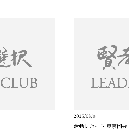
事長・溝畑宏氏に「関西・大
らではの華やかなプログラムを
デアで人を動かす、みんなが
た。 第1部 基調講演「指揮者
2015/08/04
活動レポート 東京例会