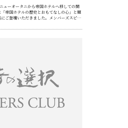
ルニューオータニから帝国ホテルへ移しての開
は「帝国ホテルの歴史とおもてなしの心」と題
長にご登壇いただきました。メンバーズスピー
人でもある日本Ｍ＆Ａセンターの分林会長に
作り方とは」というタイトルで歯切れのよいス
いただきました。 基……