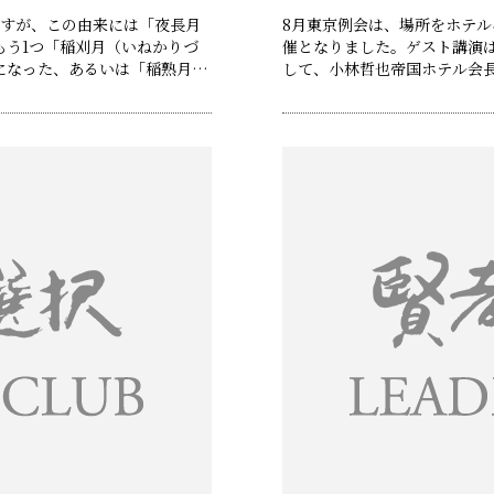
ですが、この由来には「夜長月
8月東京例会は、場所をホテ
もう1つ「稲刈月（いねかりづ
催となりました。ゲスト講演
になった、あるいは「稲熟月
して、小林哲也帝国ホテル会
があるそうです。9月2日、6
チでは、当倶楽部の代表世話
 Channel森川社長（LIN
「企業を強くする経営戦略の
ド……
ピーチを